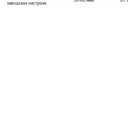
30-60 мин
от 
заводских настроек